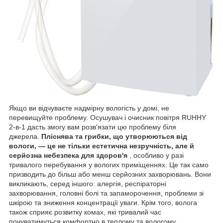
Якщо ви відчуваєте надмірну вологість у домі, не
перевищуйте проблему. Осушувач і очисник повітря RUHHY
2-в-1 дасть змогу вам розв'язати цю проблему біля
джерела.
Пліснява та грибки, що утворюються від
вологи, — це не тільки естетична незручність, але й
серйозна небезпека для здоров'я
, особливо у разі
тривалого перебування у вологих приміщеннях. Це так само
призводить до більш або менш серйозних захворювань. Вони
викликають, серед іншого: алергія, респіраторні
захворювання, головні болі та запаморочення, проблеми зі
шкірою та зниження концентрації уваги. Крім того, волога
також сприяє розвитку комах, які тривалий час
почуватимуться комфортно в теплому та вологому