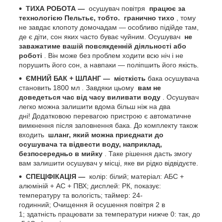
ТИХА РОБОТА —
осушувач повітря
працює за
технологією Пельтьє, тобто.
гранично тихо
, тому
не завдає клопоту домочадам — особливо підійде там,
де є діти, сон яких часто буває чуйним. Осушувач
не
заважатиме вашій повсякденній діяльності або
роботі
. Він може без проблем ходити всю ніч і не
порушить його сон, а навпаки — поліпшить його якість.
ЄМНИЙ БАК + ШЛАНГ —
місткість
бака осушувача
становить 1800 мл . Завдяки цьому
вам не
доведеться час від часу виливати воду
. Осушувач
легко можна залишити вдома більш ніж на два
дні! Додатковою перевагою пристрою є автоматичне
вимкнення після заповнення бака. До комплекту також
входить
шланг, який можна приєднати до
осушувача та відвести воду, наприклад,
безпосередньо в мийку
. Таке рішення дасть змогу
вам залишити осушувач у місці, яке ви рідко відвідуєте.
СПЕЦІФІКАЦІЯ —
колір: білий; матеріал: АБС +
алюміній + АС + ПВХ; дисплей: РК, показує:
температуру та вологість; таймер: 24-
годинний; Очищення й осушення повітря 2 в
1; здатність працювати за температури нижче 0: так, до