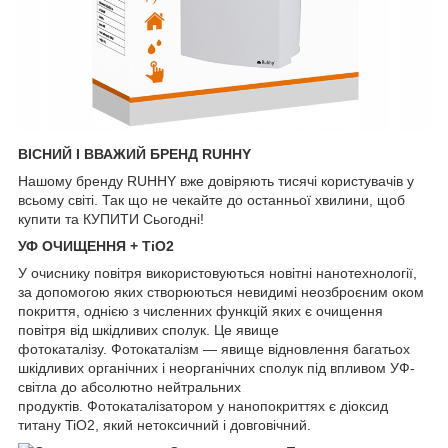
ВІСНИЙ І ВВАЖИЙ БРЕНД RUHHY
Нашому бренду RUHHY вже довіряють тисячі користувачів у
всьому світі. Так що не чекайте до останньої хвилини, щоб
купити та КУПИТИ Сьогодні!
УФ ОЧИЩЕННЯ + TiO2
У очиснику повітря використовуються новітні нанотехнології,
за допомогою яких створюються невидимі неозброєним оком
покриття, однією з численних функцій яких є очищення
повітря від шкідливих сполук. Це явище
фотокаталізу. Фотокаталізм — явище відновлення багатьох
шкідливих органічних і неорганічних сполук під впливом УФ-
світла до абсолютно нейтральних
продуктів. Фотокаталізатором у нанопокриттях є діоксид
титану TiO2, який нетоксичний і довговічний.