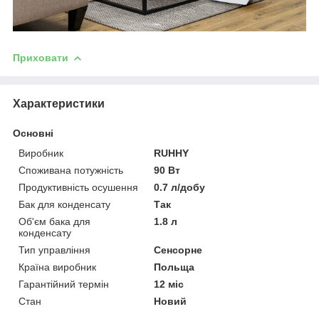
Приховати
Характеристики
Основні
Виробник
RUHHY
Споживана потужність
90 Вт
Продуктивність осушення
0.7 л/добу
Бак для конденсату
Так
Об'єм бака для
1.8 л
конденсату
Тип управління
Сенсорне
Країна виробник
Польща
Гарантійний термін
12 міс
Стан
Новий