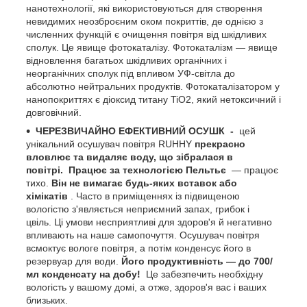
нанотехнології, які використовуються для створення
невидимих неозброєним оком покриттів, де однією з
численних функцій є очищення повітря від шкідливих
сполук. Це явище фотокаталізу. Фотокаталізм — явище
відновлення багатьох шкідливих органічних і
неорганічних сполук під впливом УФ-світла до
абсолютно нейтральних продуктів. Фотокаталізатором у
нанопокриттях є діоксид титану TiO2, який нетоксичний і
довговічний.
ЧЕРЕЗВИЧАЙНО ЕФЕКТИВНИЙ ОСУШК
-
цей
унікальний осушувач повітря RUHHY
прекрасно
вловлює та видаляє воду, що зібралася в
повітрі.
Працює за технологією Пельтьє
— працює
тихо.
Він не вимагає будь-яких вставок або
хімікатів
. Часто в приміщеннях із підвищеною
вологістю з'являється неприємний запах, грибок і
цвіль. Ці умови несприятливі для здоров'я й негативно
впливають на наше самопочуття. Осушувач повітря
всмоктує вологе повітря, а потім конденсує його в
резервуар для води.
Його продуктивність — до 700/
мл конденсату на добу!
Це забезпечить необхідну
вологість у вашому домі, а отже, здоров'я вас і ваших
близьких.