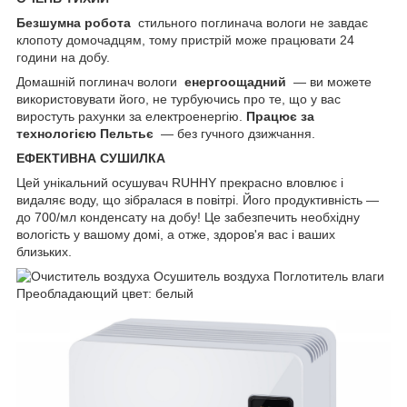
Безшумна робота
стильного поглинача вологи не завдає
клопоту домочадцям, тому пристрій може працювати 24
години на добу.
Домашній поглинач вологи
енергоощадний
— ви можете
використовувати його, не турбуючись про те, що у вас
виростуть рахунки за електроенергію.
Працює за
технологією Пельтьє
— без гучного дзижчання.
ЕФЕКТИВНА СУШИЛКА
Цей унікальний осушувач RUHHY прекрасно вловлює і
видаляє воду, що зібралася в повітрі. Його продуктивність —
до 700/мл конденсату на добу! Це забезпечить необхідну
вологість у вашому домі, а отже, здоров'я вас і ваших
близьких.