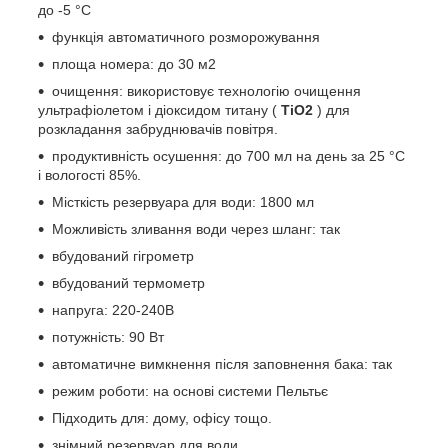
до -5 °C
функція автоматичного розморожування
площа номера: до 30 м2
очищення: використовує технологію очищення
ультрафіолетом і діоксидом титану (
TiO2
) для
розкладання забруднювачів повітря.
продуктивність осушення: до 700 мл на день за 25 °C
і вологості 85%.
Місткість резервуара для води: 1800 мл
Можливість зливання води через шланг: так
вбудований гігрометр
вбудований термометр
напруга: 220-240В
потужність: 90 Вт
автоматичне вимкнення після заповнення бака: так
режим роботи: на основі системи Пельтьє
Підходить для: дому, офісу тощо.
знімний резервуар для води