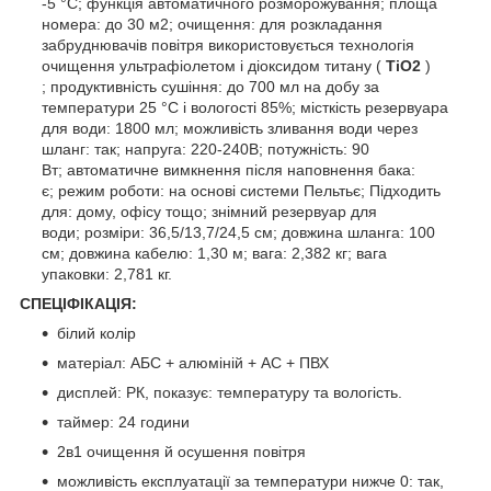
-5 °C; функція автоматичного розморожування; площа
номера: до 30 м2; очищення: для розкладання
забруднювачів повітря використовується технологія
очищення ультрафіолетом і діоксидом титану (
TiO2
)
; продуктивність сушіння: до 700 мл на добу за
температури 25 °C і вологості 85%; місткість резервуара
для води: 1800 мл; можливість зливання води через
шланг: так; напруга: 220-240В; потужність: 90
Вт; автоматичне вимкнення після наповнення бака:
є; режим роботи: на основі системи Пельтьє; Підходить
для: дому, офісу тощо; знімний резервуар для
води; розміри: 36,5/13,7/24,5 см; довжина шланга: 100
см; довжина кабелю: 1,30 м; вага: 2,382 кг; вага
упаковки: 2,781 кг.
СПЕЦІФІКАЦІЯ:
білий колір
матеріал: АБС + алюміній + АС + ПВХ
дисплей: РК, показує: температуру та вологість.
таймер: 24 години
2в1 очищення й осушення повітря
можливість експлуатації за температури нижче 0: так,