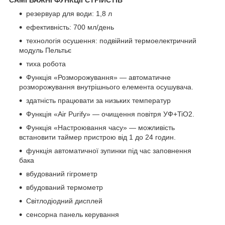
резервуар для води: 1,8 л
ефективність: 700 мл/день
технологія осушення: подвійний термоелектричний
модуль Пельтьє
тиха робота
Функція «Розморожування» — автоматичне
розморожування внутрішнього елемента осушувача.
здатність працювати за низьких температур
Функція «Air Purify» — очищення повітря УФ+TiO2.
Функція «Настроювання часу» — можливість
встановити таймер пристрою від 1 до 24 годин.
функція автоматичної зупинки під час заповнення
бака
вбудований гігрометр
вбудований термометр
Світлодіодний дисплей
сенсорна панель керування