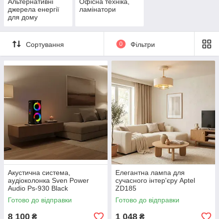
Альтернативні
Офісна техніка,
джерела енергії
ламінатори
для дому
Сортування
0
Фільтри
Акустична система,
Елегантна лампа для
аудіоколонка Sven Power
сучасного інтер'єру Aptel
Audio Ps-930 Black
ZD185
Готово до відправки
Готово до відправки
8 100
1 048
₴
₴