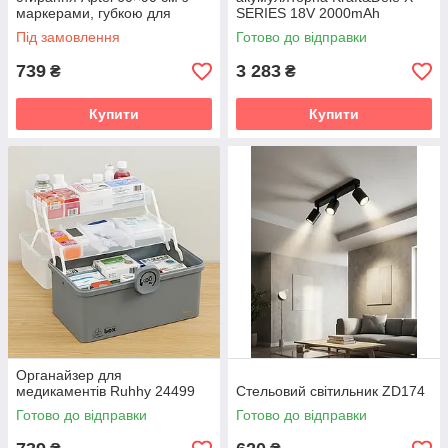
маркерами, губкою для
SERIES 18V 2000mAh
офісу, школи та дому DA465A
Під замовлення
Готово до відправки
739
3 283
₴
₴
Купити
Купити
Органайзер для
медикаментів Ruhhy 24499
Стельовий світильник ZD174
Готово до відправки
Готово до відправки