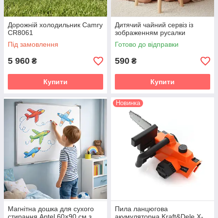
Дорожній холодильник Camry
Дитячий чайний сервіз із
CR8061
зображенням русалки
Під замовлення
Готово до відправки
5 960
590
₴
₴
Купити
Купити
Новинка
Магнітна дошка для сухого
Пила ланцюгова
стирання Aptel 60×90 см з
акумуляторна Kraft&Dele X-