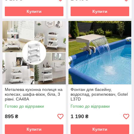
Купити
Купити
Металева кухонна полиця на
Фонтан для басейну,
колесах, шафа-візок, біла, 3
водоспад, розпилювач, Gotel
рівні. CA48A
L37D
Готово до відправки
Готово до відправки
895
1 190
₴
₴
Купити
Купити