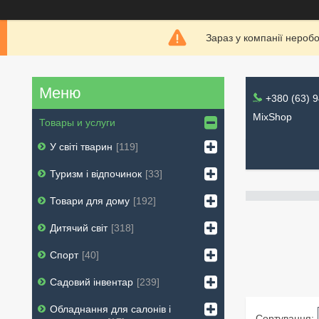
Зараз у компанії нероб
+380 (63) 
MixShop
Товары и услуги
У світі тварин
119
Туризм і відпочинок
33
Товари для дому
192
Дитячий світ
318
Спорт
40
Садовий інвентар
239
Обладнання для салонів і