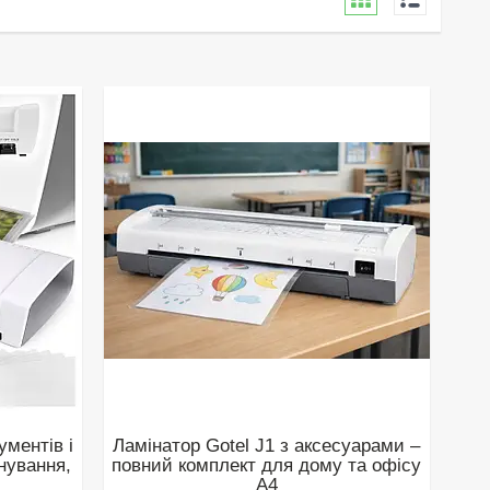
ументів і
Ламінатор Gotel J1 з аксесуарами –
нування,
повний комплект для дому та офісу
A4