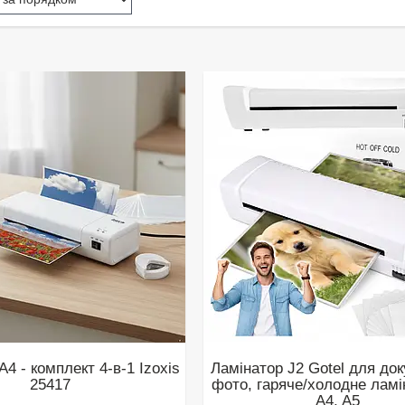
А4 - комплект 4-в-1 Izoxis
Ламінатор J2 Gotel для док
25417
фото, гаряче/холодне ламі
A4, A5