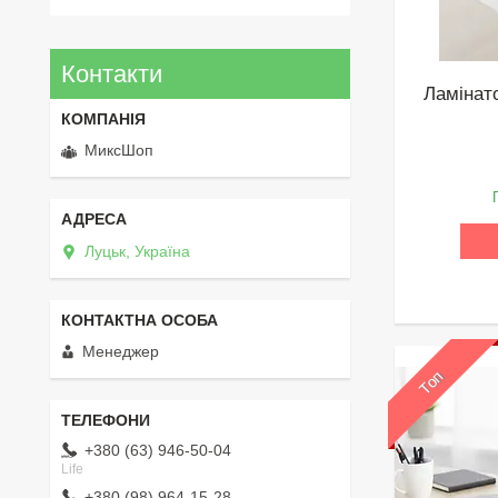
Контакти
Ламінат
МиксШоп
Луцьк, Україна
Менеджер
Топ
+380 (63) 946-50-04
Life
+380 (98) 964-15-28