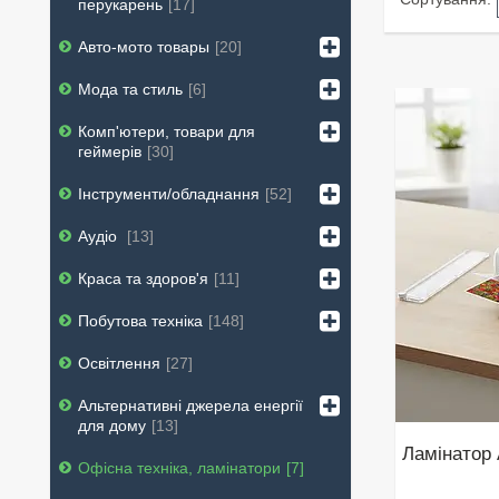
перукарень
17
Авто-мото товары
20
Мода та стиль
6
Комп'ютери, товари для
геймерів
30
Інструменти/обладнання
52
Аудіо
13
Краса та здоров'я
11
Побутова техніка
148
Освітлення
27
Альтернативні джерела енергії
для дому
13
Ламінатор 
Офісна техніка, ламінатори
7