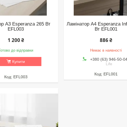
ор A3 Esperanza 265 Вт
Ламінатор А4 Esperanza Inf
EFL003
Вт EFL001
1 200 ₴
886 ₴
Готово до відправки
Немає в наявності
+380 (63) 946-50-0
Купити
Life
EFL001
EFL003