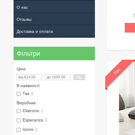
О нас
Отзывы
Доставка и оплата
Фільтри
Ціна
Топ
В наявності
Так
4
Виробник
Clatronic
1
Esperanza
3
Izoxis
1