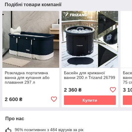
Подібні товари компанії
Розкладна портативна
Басейн для крижаної
Басе
ванна для купання або
ванни 200 л Trizand 26799
ванн
плавання 297 л
75 
120*55*45см
2 360
3 1
₴
2 600
₴
Купити
Про нас
96% позитивних з 484 відгуків за рік