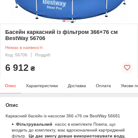
Басейн каркасний із фільтром 366×76 см
BestWay 56706
Немає в наявності
Код: 56706
Роздріб
6 912
₴
Опис
Характеристики
Доставка
Оплата
Умови п
Опис
Каркасний басейн із насосом 366 х76 см BestWay 56681
Фільтрувальний
насос в комплекте Помпа, що
входить до комплекту, має вдосконалений картриджний
фільтр.
Це дає змогу довше використовувати воду,