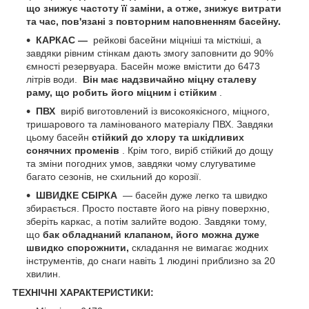
що знижує частоту її заміни, а отже, знижує витрати
та час, пов'язані з повторним наповненням басейну.
КАРКАС —
рейкові басейни міцніші та місткіші, а
завдяки рівним стінкам дають змогу заповнити до 90%
ємності резервуара. Басейн може вмістити до 6473
літрів води.
Він має надзвичайно міцну сталеву
раму, що робить його міцним і стійким
.
ПВХ
виріб виготовлений із високоякісного, міцного,
тришарового та ламінованого матеріалу ПВХ. Завдяки
цьому басейн
стійкий до хлору та шкідливих
сонячних променів
. Крім того, виріб стійкий до дощу
та зміни погодних умов, завдяки чому слугуватиме
багато сезонів, не схильний до корозії.
ШВИДКЕ СБІРКА
— басейн дуже легко та швидко
збирається. Просто поставте його на рівну поверхню,
зберіть каркас, а потім залийте водою. Завдяки тому,
що
бак обладнаний клапаном, його можна дуже
швидко спорожнити,
складання не вимагає жодних
інструментів, до снаги навіть 1 людині приблизно за 20
хвилин.
ТЕХНІЧНІ ХАРАКТЕРИСТИКИ: