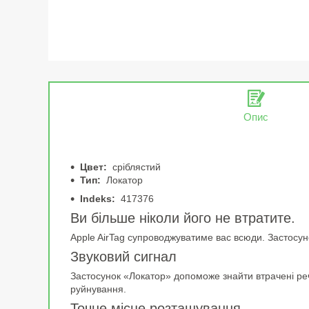
Опис
Цвет:
сріблястий
Тип:
Локатор
Indeks:
417376
Ви більше ніколи його не втратите.
Apple AirTag супроводжуватиме вас всюди. Застосуно
Звуковий сигнал
Застосунок «Локатор» допоможе знайти втрачені речі.
руйнування.
Точне місце розташування