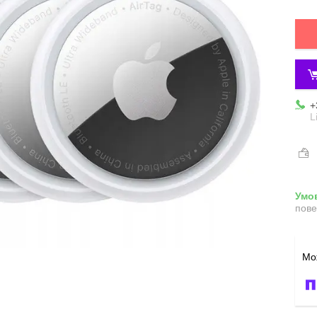
+
L
пове