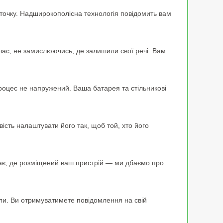
точку. Надширокополісна технологія повідомить вам
 час, не замислюючись, де залишили свої речі. Вам
процес не напружений. Ваша батарея та стільникові
ість налаштувати його так, щоб той, хто його
 знає, де розміщений ваш пристрій — ми дбаємо про
ли. Ви отримуватимете повідомлення на свій