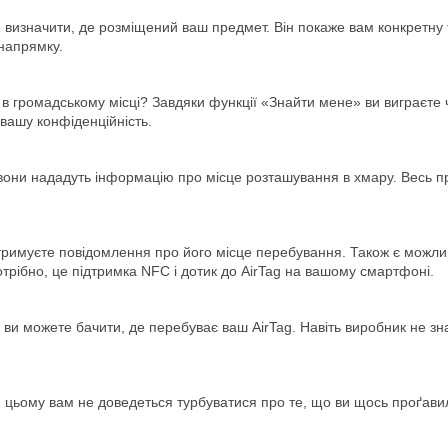
 визначити, де розміщений ваш предмет. Він покаже вам конкретну 
 напрямку.
 в громадському місці? Завдяки функції «Знайти мене» ви виграєте
вашу конфіденційність.
 і вони нададуть інформацію про місце розташування в хмару. Весь 
тримуєте повідомлення про його місце перебування. Також є можлив
отрібно, це підтримка NFC і дотик до AirTag на вашому смартфоні.
льки ви можете бачити, де перебуває ваш AirTag. Навіть виробник не
и цьому вам не доведеться турбуватися про те, що ви щось проґави