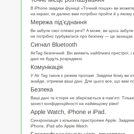
В iPhone завдяки функції «Точний пошук» ви можете
на екрані, як далеко вам потрібно пройти й у якому
Мережа під'єднання
Ви забули свої пляжні речі? А може, ви щось забули
не потрібно турбуватися про безпеку — це захищає 
Сигнал Bluetooth
AirTag безпечний. Він виявить найближчі пристрої,
дані не будуть розряджені.
Комунікація
У Air Tag також є режим пропажі. Завдяки йому ви о
знайде, отримав ваші дані. Для цього все, що вам п
Безпека
Ваші дані та історія не зберігаються в пам'яті. Ті
захист конфіденційності на найвищому рівні!
Apple Watch, iPhone и iPad.
Синхронізація з кількома пристроями Apple. Завдяк
iPhone, iPad або Apple Watch.