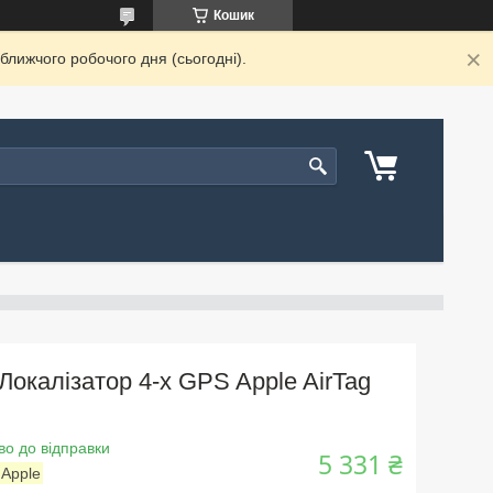
Кошик
ближчого робочого дня (сьогодні).
Локалізатор 4-х GPS Apple AirTag
во до відправки
5 331 ₴
:
Apple