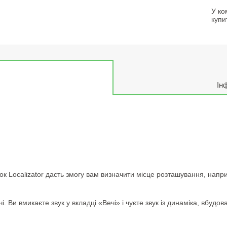
У ко
купи
Ін
к Localizator дасть змогу вам визначити місце розташування, напри
 Ви вмикаєте звук у вкладці «Вечі» і чуєте звук із динаміка, вбудов