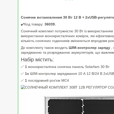
Сонячне встановлення 30 Вт 12 В + 2xUSB-регулят
✔️Код товару:
36039.
Сонячний комплект потужністю 30 Вт із використанням
використання монокристалічних комірок, які ефективніші
кількість сонячних годинників змінюються впродовж рок
До комплекту також входить
ШІМ-контролер заряду
, 
заряджанню та розряджанню акумуляторів, що важливо 
Набір містить:
✅
1
монокристалічна сонячна панель Solarfam 30 Вт
✅
1x
ШІМ-контролер заряджання 10 А 12 В/24 В 2xUS
✅
1
послідовний роз'єм MC4