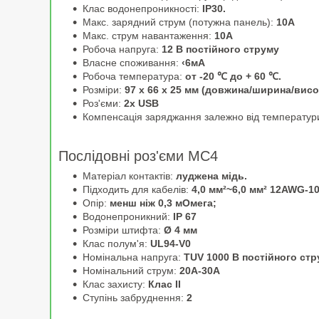
Клас водонепроникності:
IP30.
Макс. зарядний струм (потужна панель):
10А
Макс. струм навантаження:
10А
Робоча напруга:
12 В постійного струму
Власне споживання:
‹6мА
Робоча температура:
от -20 ℃ до + 60 ℃.
Розміри:
97 х 66 х 25 мм (довжина/ширина/висо
Роз'єми:
2x USB
Компенсація заряджання залежно від температур
Послідовні роз'єми MC4
Матеріал контактів:
луджена мідь.
Підходить для кабелів:
4,0 мм²~6,0 мм² 12AWG-1
Опір:
менш ніж 0,3 мОмега;
Водонепроникний:
IP 67
Розміри штифта:
Ø 4 мм
Клас полум'я:
UL94-V0
Номінальна напруга:
TUV 1000 В постійного стр
Номінальний струм:
20А-30А
Клас захисту:
Клас II
Ступінь забруднення:
2