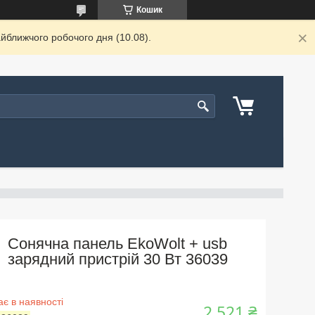
Кошик
йближчого робочого дня (10.08).
Сонячна панель EkoWolt + usb
зарядний пристрій 30 Вт 36039
є в наявності
2 521 ₴