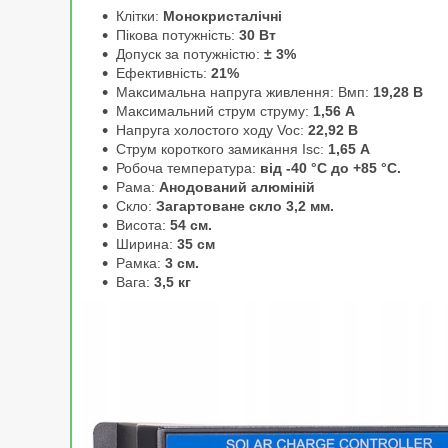
Клітки:
Монокристалічні
Пікова потужність:
30 Вт
Допуск за потужністю:
± 3%
Ефективність:
21%
Максимальна напруга живлення: Вмп:
19,28 В
Максимальний струм струму:
1,56 А
Напруга холостого ходу Voc:
22,92 В
Струм короткого замикання Isc:
1,65 А
Робоча температура:
від -40 °C до +85 °C.
Рама:
Анодований алюміній
Скло:
Загартоване скло 3,2 мм.
Висота:
54 см.
Ширина:
35 см
Рамка:
3 см.
Вага:
3,5 кг