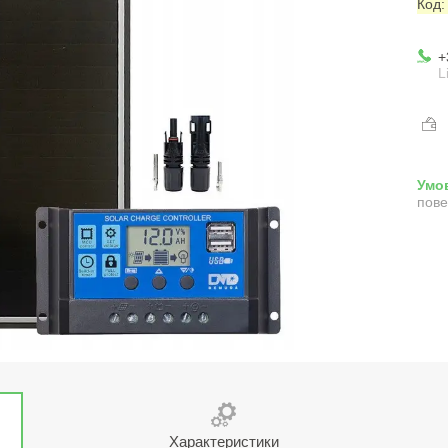
Код
+
L
пове
Характеристики