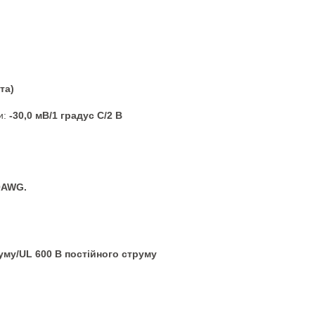
та)
и:
-30,0 мВ/1 градус C/2 В
0AWG.
уму/UL 600 В постійного струму