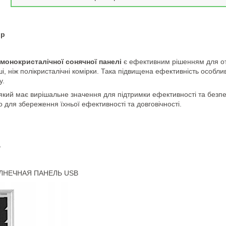
ор
монокристалічної сонячної панелі
є ефективним рішенням для отр
, ніж полікристалічні комірки. Така підвищена ефективність особлив
у.
який має вирішальне значення для підтримки ефективності та безп
для збереження їхньої ефективності та довговічності.
B