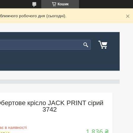
Кошик
ближчого робочого дня (сьогодні).
бертове крісло JACK PRINT сірий
3742
є в наявності
1 836 ₴