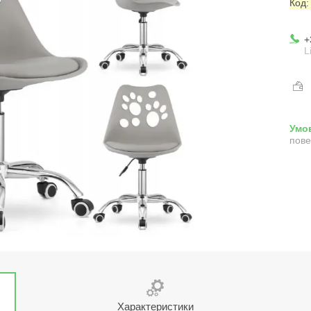
Код
+
L
пове
Характеристики