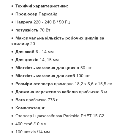
Технічні характеристики:
Продюсер
Парксайд
Напруга
220 - 240 В / 50 Гц
потужність
70 Вт
Максимальна кількість робочих циклів за
хвилину
20
Для скоб
6 - 14 мм
Для цвяхів
14, 15 мм
Місткість магазина для цвяхів
50 шт.
Місткість магазина для скоб
100 шт.
Розміри степлера
примерно 18,2 х 5,6 х 15,5 см.
Довжина мережевого кабелю
приблизно 3 м
Вага
приблизно 773 г
Комплектація:
Степлер і цвяхозабивач Parkside PHET 15 C2
400 скоб /10 мм
100 цвяхів /14 мм