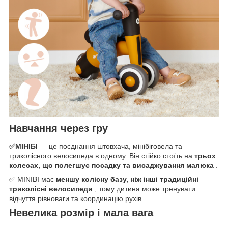
Навчання через гру
✅МІНІБІ
— це поєднання штовхача, мінібіговела та
триколісного велосипеда в одному. Він стійко стоїть на
трьох
колесах, що полегшує посадку та висаджування малюка
.
✅ MINIBI має
меншу колісну базу, ніж інші традиційні
триколісні велосипеди
, тому дитина може тренувати
відчуття рівноваги та координацію рухів.
Невелика розмір і мала вага