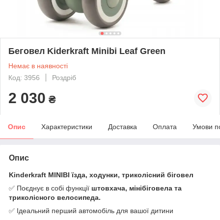
Беговел Kiderkraft Minibi Leaf Green
Немає в наявності
Код: 3956
Роздріб
2 030
₴
Опис
Характеристики
Доставка
Оплата
Умови п
Опис
Kinderkraft MINIBI їзда, ходунки, триколісний біговел
✅ Поєднує в собі функції
штовхача, мінібіговела та
триколісного велосипеда.
✅ Ідеальний перший автомобіль для вашої дитини