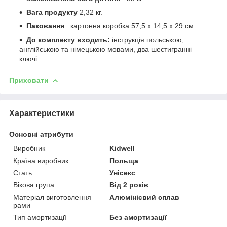
Вага продукту
2,32 кг.
Паковання
: картонна коробка 57,5 х 14,5 х 29 см.
До комплекту входить:
інструкція польською,
англійською та німецькою мовами, два шестигранні
ключі.
Приховати
Характеристики
Основні атрибути
Виробник
Kidwell
Країна виробник
Польща
Стать
Унісекс
Вікова група
Від 2 років
Матеріал виготовлення
Алюмінієвий сплав
рами
Тип амортизації
Без амортизації