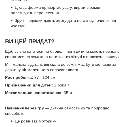
Цікава форма привертає увагу, вирізи в рамці
полегшують перенесення.
Зручні підніжки дають змогу дати ногам відпочинок під
час їзди.
ВИ ЦЕЙ ПРИДАТ?
Щоб вільно кататися на біговелі, ноги дитини мають повністю
спиратися на землю, а ноги злегка зігнуті в положенні сидячи.
Мінімальна відстань від сідла до землі має бути меншою за
довжину ніг маленького велосипедиста.
Рост ребенка:
97 - 124 см.
Призначений для дітей:
2 роки +
Максимальне навантаження:
35 кг
Навчання через гру
— дитина самостійно та природно
способом:
Це розвиває моторику