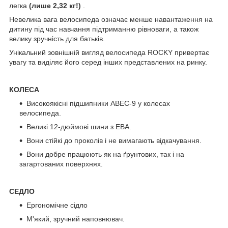
легка
(лише 2,32 кг!)
.
Невелика вага велосипеда означає менше навантаження на
дитину під час навчання підтриманню рівноваги, а також
велику зручність для батьків.
Унікальний зовнішній вигляд велосипеда ROCKY привертає
увагу та виділяє його серед інших представлених на ринку.
КОЛЕСА
Високоякісні підшипники ABEC-9 у колесах
велосипеда.
Великі 12-дюймові шини з ЕВА.
Вони стійкі до проколів і не вимагають відкачування.
Вони добре працюють як на ґрунтових, так і на
загартованих поверхнях.
СЕДЛО
Ергономічне сідло
М'який, зручний наповнювач.