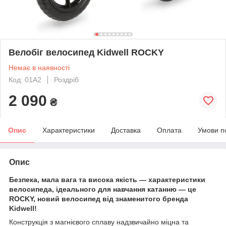
Велобіг велосипед Kidwell ROCKY
Немає в наявності
Код: 01A2
Роздріб
2 090
₴
Опис
Характеристики
Доставка
Оплата
Умови п
Опис
Безпека, мала вага та висока якість — характеристики
велосипеда, ідеального для навчання катанню — це
ROCKY, новий велосипед від знаменитого бренда
Kidwell!
Конструкція з магнієвого сплаву надзвичайно міцна та