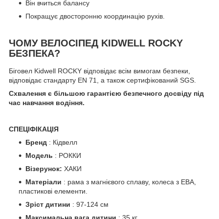
Він вчиться балансу
Покращує двосторонню координацію рухів.
ЧОМУ ВЕЛОСІПЕД KIDWELL ROCKY
БЕЗПЕКА?
Біговел Kidwell ROCKY відповідає всім вимогам безпеки,
відповідає стандарту EN 71, а також сертифікований SGS.
Схвалення є більшою гарантією безпечного досвіду під
час навчання водіння.
СПЕЦІФІКАЦІЯ
Бренд
: Кідвелл
Модель
: РОККИ
Візерунок:
ХАКИ
Матеріали
: рама з магнієвого сплаву, колеса з ЕВА,
пластикові елементи.
Зріст дитини
: 97-124 см
Максимальна вага дитини
: 35 кг.