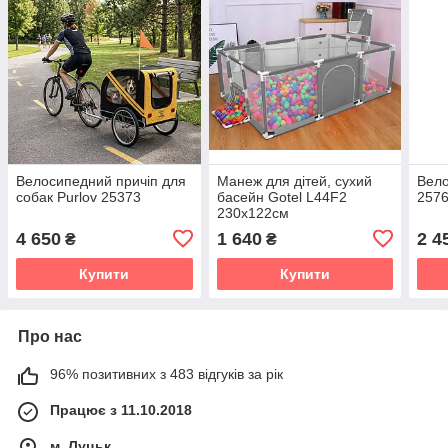
Велосипедний причіп для
Манеж для дітей, сухий
Вело
собак Purlov 25373
басейн Gotel L44F2
257
230x122см
4 650
1 640
2 4
₴
₴
Купити
Купити
Про нас
96% позитивних з 483 відгуків за рік
Працює з 11.10.2018
м. Луцьк