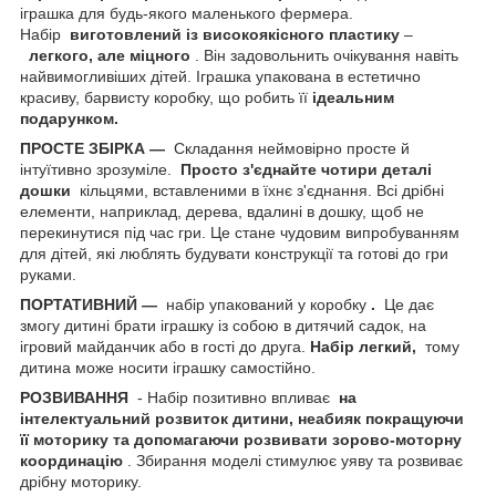
іграшка для будь-якого маленького фермера.
Набір
виготовлений із високоякісного пластику
–
легкого, але міцного
. Він задовольнить очікування навіть
найвимогливіших дітей. Іграшка упакована в естетично
красиву, барвисту коробку, що робить її
ідеальним
подарунком.
ПРОСТЕ ЗБІРКА —
Складання неймовірно просте й
інтуїтивно зрозуміле.
Просто з'єднайте чотири деталі
дошки
кільцями, вставленими в їхнє з'єднання. Всі дрібні
елементи, наприклад, дерева, вдалині в дошку, щоб не
перекинутися під час гри. Це стане чудовим випробуванням
для дітей, які люблять будувати конструкції та готові до гри
руками.
ПОРТАТИВНИЙ —
набір упакований у коробку
.
Це дає
змогу дитині брати іграшку із собою в дитячий садок, на
ігровий майданчик або в гості до друга.
Набір легкий,
тому
дитина може носити іграшку самостійно.
РОЗВИВАННЯ
- Набір позитивно впливає
на
інтелектуальний розвиток дитини, неабияк покращуючи
її моторику та допомагаючи розвивати зорово-моторну
координацію
. Збирання моделі стимулює уяву та розвиває
дрібну моторику.