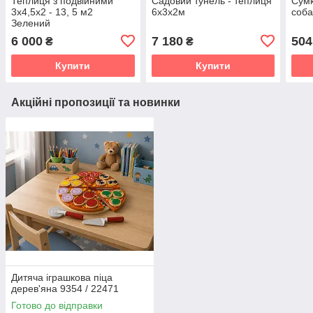
Теплиця з подвійними
Садовий тунель - теплиця
Сумк
3x4,5x2 - 13, 5 м2
6х3х2м
соба
Зелений
6 000
7 180
504
₴
₴
Купити
Купити
Акційні пропозиції та новинки
Дитяча іграшкова піца
дерев'яна 9354 / 22471
Готово до відправки