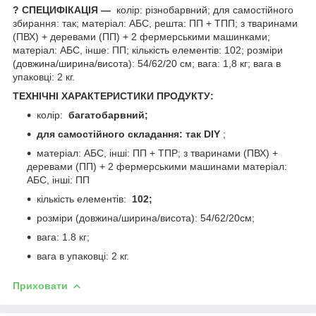
? СПЕЦИФІКАЦІЯ —
колір: різнобарвний; для самостійного
збирання: так; матеріал: АБС, решта: ПП + ТПП; з тваринами
(ПВХ) + деревами (ПП) + 2 фермерськими машинками;
матеріал: АБС, інше: ПП; кількість елементів: 102; розміри
(довжина/ширина/висота): 54/62/20 см; вага: 1,8 кг; вага в
упаковці: 2 кг.
ТЕХНІЧНІ ХАРАКТЕРИСТИКИ ПРОДУКТУ:
колір:
багатобарвний;
для самостійного складання: так DIY
;
матеріал: АБС, інші: ПП + ТПР; з тваринами (ПВХ) +
деревами (ПП) + 2 фермерськими машинами матеріал:
АБС, інші: ПП
кількість елементів:
102;
розміри (довжина/ширина/висота): 54/62/20см;
вага: 1.8 кг;
вага в упаковці: 2 кг.
Приховати