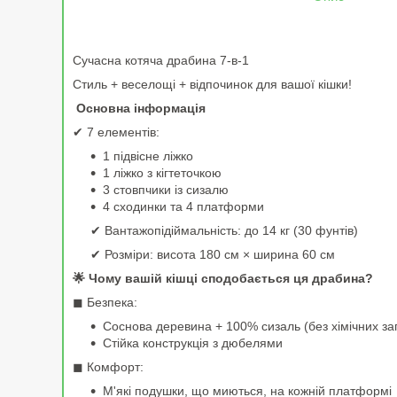
Сучасна котяча драбина 7-в-1
Стиль + веселощі + відпочинок для вашої кішки!
Основна інформація
✔ 7 елементів:
1 підвісне ліжко
1 ліжко з кігтеточкою
3 стовпчики із сизалю
4 сходинки та 4 платформи
✔ Вантажопідіймальність: до 14 кг (30 фунтів)
✔ Розміри: висота 180 см × ширина 60 см
🌟 Чому вашій кішці сподобається ця драбина?
◼ Безпека:
Соснова деревина + 100% сизаль (без хімічних за
Стійка конструкція з дюбелями
◼ Комфорт:
М'які подушки, що миються, на кожній платформі