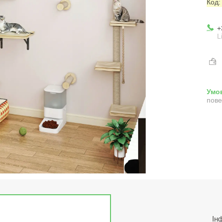
Код
+
L
пове
Ін