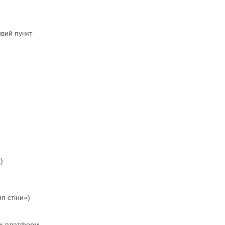
ивий пункт
)
п стіни»)
вох платформ.