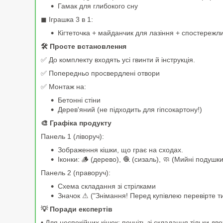
Гамак для глибокого сну
◼ Іграшка 3 в 1:
Кігтеточка + майданчик для лазіння + спостережл
🛠 Просте встановлення
✅ До комплекту входять усі гвинти й інструкція.
✅ Попередньо просвердлені отвори
✅ Монтаж на:
Бетонні стіни
Дерев'яний (не підходить для гіпсокартону!)
🎨 Графіка продукту
Панель 1 (ліворуч):
Зображення кішки, що грає на сходах.
Іконки: 🪵 (дерево), 🧶 (сизаль), 🧼 (Мийні подушки
Панель 2 (праворуч):
Схема складання зі стрілками
Значок ⚠ ("Знімання! Перед купівлею перевірте ти
💡 Поради експертів
• Для неспокійних кішок: почніть зі складання тільки д