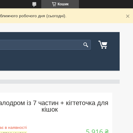
Кошик
ближчого робочого дня (сьогодні).
алодром із 7 частин + кігтеточка для
кішок
є в наявності
5 916 ₴