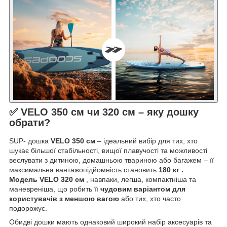
✅ VELO 350 см чи 320 см – яку дошку
обрати?
SUP- дошка
VELO 350 см
– ідеальний вибір для тих, хто
шукає більшої стабільності, вищої плавучості та можливості
веслувати з дитиною, домашньою твариною або багажем – її
максимальна вантажопідйомність становить
180 кг .
Модель
VELO 320 см
, навпаки, легша, компактніша та
маневреніша, що робить її
чудовим варіантом для
користувачів з меншою вагою
або тих, хто часто
подорожує.
Обидві дошки мають однаковий широкий набір аксесуарів та