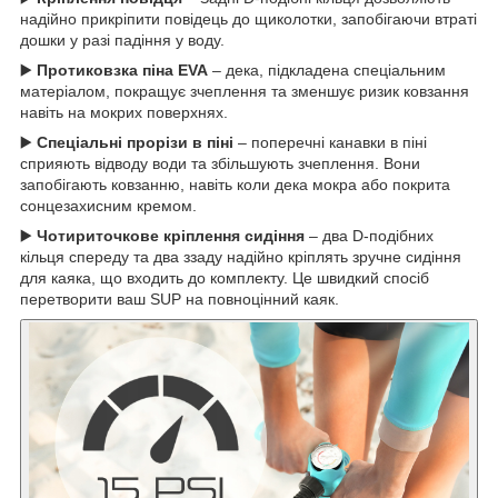
надійно прикріпити повідець до щиколотки, запобігаючи втраті
дошки у разі падіння у воду.
▶️
Протиковзка піна EVA
– дека, підкладена спеціальним
матеріалом, покращує зчеплення та зменшує ризик ковзання
навіть на мокрих поверхнях.
▶️
Спеціальні прорізи в піні
– поперечні канавки в піні
сприяють відводу води та збільшують зчеплення. Вони
запобігають ковзанню, навіть коли дека мокра або покрита
сонцезахисним кремом.
▶️
Чотириточкове кріплення сидіння
– два D-подібних
кільця спереду та два ззаду надійно кріплять зручне сидіння
для каяка, що входить до комплекту. Це швидкий спосіб
перетворити ваш SUP на повноцінний каяк.