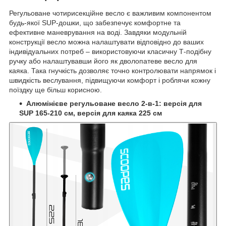
Регульоване чотирисекційне весло є важливим компонентом
будь-якої SUP-дошки, що забезпечує комфортне та
ефективне маневрування на воді. Завдяки модульній
конструкції весло можна налаштувати відповідно до ваших
індивідуальних потреб – використовуючи класичну Т-подібну
ручку або налаштувавши його як дволопатеве весло для
каяка. Така гнучкість дозволяє точно контролювати напрямок і
швидкість веслування, підвищуючи комфорт і роблячи кожну
поїздку ще більш корисною.
Алюмінієве регульоване весло 2-в-1: версія для
SUP 165-210 см, версія для каяка 225 см