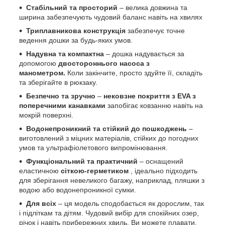
Стабільний та просторий
– велика довжина та
ширина забезпечують чудовий баланс навіть на хвилях
Триплавникова
конструкція
забезпечує точне
ведення дошки за будь-яких умов.
Надувна та компактна
– дошка надувається за
допомогою
двостороннього насоса з
манометром.
Коли закінчите, просто здуйте її, складіть
та зберігайте в рюкзаку.
Безпечно та зручно
–
нековзне покриття з EVA з
поперечними канавками
запобігає ковзанню навіть на
мокрій поверхні.
Водонепроникний та стійкий до пошкоджень
–
виготовлений з міцних матеріалів, стійких до погодних
умов та ультрафіолетового випромінювання.
Функціональний та практичний
– оснащений
еластичною
сіткою-герметиком
, ідеально підходить
для зберігання невеликого багажу, наприклад, пляшки з
водою або водонепроникної сумки.
Для всіх
– ця модель сподобається як дорослим, так
і підліткам та дітям. Чудовий вибір для спокійних озер,
річок і навіть прибережних хвиль. Ви можете плавати,