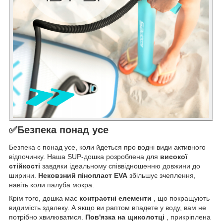
✅Безпека понад усе
Безпека є понад усе, коли йдеться про водні види активного
відпочинку. Наша SUP-дошка розроблена для
високої
стійкості
завдяки ідеальному співвідношенню довжини до
ширини.
Нековзний пінопласт EVA
збільшує зчеплення,
навіть коли палуба мокра.
Крім того, дошка має
контрастні елементи
, що покращують
видимість здалеку. А якщо ви раптом впадете у воду, вам не
потрібно хвилюватися.
Пов'язка на щиколотці
, прикріплена