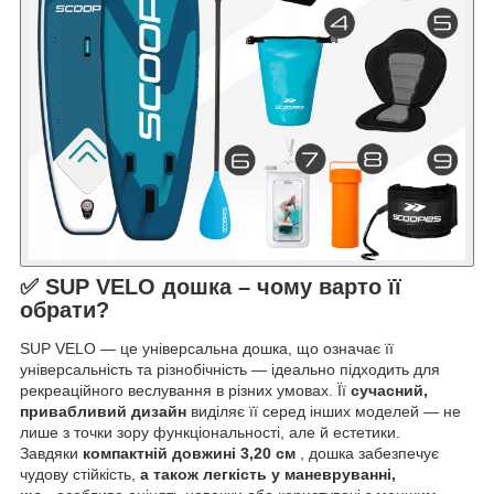
✅ SUP VELO дошка – чому варто її
обрати?
SUP VELO — це універсальна дошка, що означає її
універсальність та різнобічність — ідеально підходить для
рекреаційного веслування в різних умовах. Її
сучасний,
привабливий дизайн
виділяє її серед інших моделей — не
лише з точки зору функціональності, але й естетики.
Завдяки
компактній
довжині
3,20
см
, дошка забезпечує
чудову стійкість,
а також легкість у маневруванні,