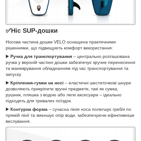
✅Ніс SUP-дошки
Носова частина дошки VELO оснащена практичними
рішеннями, що підвищують комфорт використання:
▶️
Ручка для транспортування
– центрально розташована
ручка у верхній частині дошки забезпечує зручне перенесення
та маневрування обладнанням під час транспортування та
запуску.
▶️
Кріплення-гумки на носі
– еластичні шеститочкові шнури
дозволяють прикріпити зручні предмети, такі як сумка,
рушник, пляшка з водою або легкі аксесуари – ідеально
підходять для тривалих поїздок.
▶️
Контурна форма
– сучасна лінія носа полегшує греблі по
прямій лінії та зменшує опір води, забезпечуючи ефективніше
веслування.