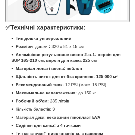
✅Технічні характеристики:
Тип дошки універсальний
Розміри
дошки
:
320 x 81 x 15 см
Алюмінієве регульоване весло 2-в-1: версія для
SUP 165-210 см, версія для каяка 225 см
Матеріал лопаті весла: нейлон
Щільність ниток для стібка краплею: ​​125 000 м²
Рекомендований тиск:
12 PSI (макс. 15 PSI)
Максимальне навантаження:
до 150 кг
Робочий об'єм:
285 літрів
Кількість баластів:
3
Матеріал деки:
нековзний пінопласт EVA
Сидіння для каяка: з 4 гачками
Тип конструкції:
високонапірна, з насосом