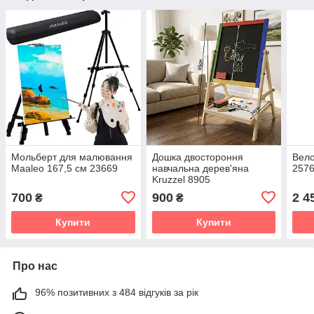
Мольберт для малювання
Дошка двостороння
Вело
Maaleo 167,5 см 23669
навчальна дерев'яна
257
Kruzzel 8905
700
900
2 4
₴
₴
Купити
Купити
Про нас
96% позитивних з 484 відгуків за рік