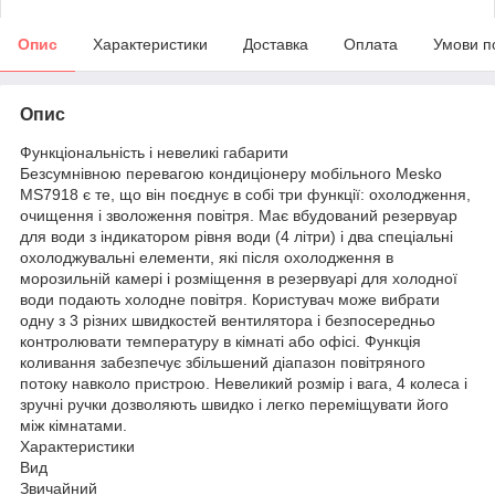
Опис
Характеристики
Доставка
Оплата
Умови п
Опис
Функціональність і невеликі габарити
Безсумнівною перевагою кондиціонеру мобільного Mesko
MS7918 є те, що він поєднує в собі три функції: охолодження,
очищення і зволоження повітря. Має вбудований резервуар
для води з індикатором рівня води (4 літри) і два спеціальні
охолоджувальні елементи, які після охолодження в
морозильній камері і розміщення в резервуарі для холодної
води подають холодне повітря. Користувач може вибрати
одну з 3 різних швидкостей вентилятора і безпосередньо
контролювати температуру в кімнаті або офісі. Функція
коливання забезпечує збільшений діапазон повітряного
потоку навколо пристрою. Невеликий розмір і вага, 4 колеса і
зручні ручки дозволяють швидко і легко переміщувати його
між кімнатами.
Характеристики
Вид
Звичайний