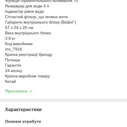
Функція горизонтального коливання 70 °
Резервуар для води 4 л
Індикатор рівня води
Сітчастий фільтр, що можна мити
Габарити внутрішнього блока (ВхШхГ)
57 x 24 x 26 см
Вага внутрішнього блока
3.8 кг
Код виробника
ms_7918
Країна реєстрації бренду
Польща
Гарантія
24 місяці
Країна-виробник товару
Китай
Приховати
Характеристики
Основні атрибути