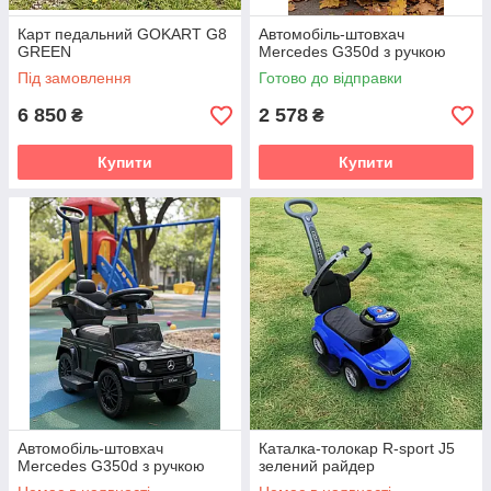
Карт педальний GOKART G8
Автомобіль-штовхач
GREEN
Mercedes G350d з ручкою
Під замовлення
Готово до відправки
6 850
2 578
₴
₴
Купити
Купити
Автомобіль-штовхач
Каталка-толокар R-sport J5
Mercedes G350d з ручкою
зелений райдер