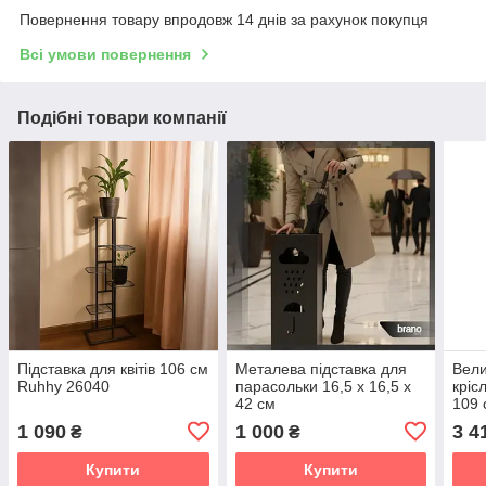
Повернення товару впродовж 14 днів за рахунок покупця
Всі умови повернення
Подібні товари компанії
Підставка для квітів 106 см
Металева підставка для
Вели
Ruhhy 26040
парасольки 16,5 x 16,5 x
кріс
42 см
109 
1 090
1 000
3 4
₴
₴
Купити
Купити