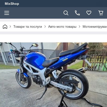
MixShop
Товари та послуги
Авто-мото товары
Мотоекипірува